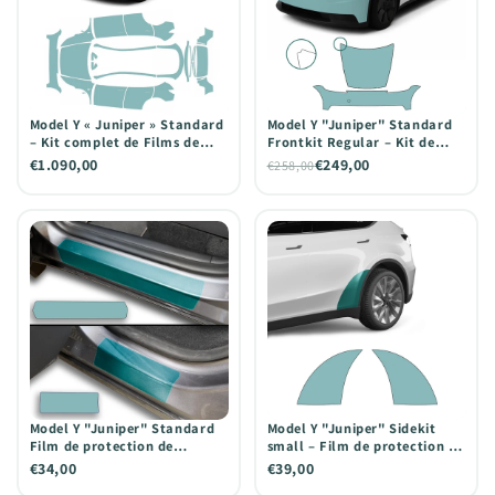
Model Y « Juniper » Standard
Model Y "Juniper" Standard
– Kit complet de Films de
Frontkit Regular – Kit de
Protection de Peinture PPF
Films de Protection de
€1.090,00
€249,00
€258,00
Peinture PPF pour l’avant du
véhicule
Model Y "Juniper" Standard
Model Y "Juniper" Sidekit
Film de protection de
small – Film de protection de
peinture PPF seuils de porte
la peinture PPF pour la zone
€34,00
€39,00
de la porte arrière