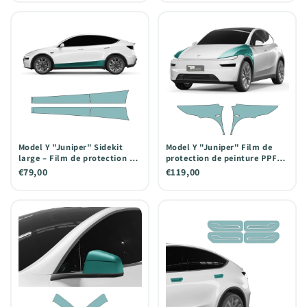
Model Y "Juniper" Sidekit
Model Y "Juniper" Film de
large – Film de protection de
protection de peinture PPF
peinture PPF pour le bas de
pour les ailes
€79,00
€119,00
la porte