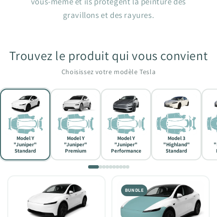
vous-même et ils protègent la peinture des
gravillons et des rayures.
Trouvez le produit qui vous convient
Choisissez votre modèle Tesla
Model Y
Model Y
Model Y
Model 3
"Juniper"
"Juniper"
"Juniper"
"Highland"
"
Standard
Premium
Performance
Standard
BUNDLE