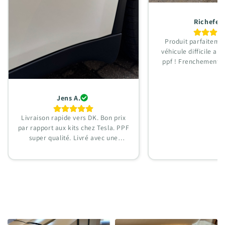
Richefeu
Produit parfaiteme
véhicule difficile a vo
ppf ! Frenchement 
surpris j’ai fait toute 
que je suis loin d'êt
matière ! Compliqué de mettre une
Jens A.
photo car on ne le v
pas.
Livraison rapide vers DK. Bon prix
par rapport aux kits chez Tesla. PPF
super qualité. Livré avec une
raclette et un flacon spray. C’est OK
à poser : j’ai utilisé une légère
chaleur de sèche-cheveux pour que
ça colle plus vite et pour suivre les
courbes de la voiture. La voiture doit
être préparée : polie et traitée
(coated). Important : le PPF doit être
posé avant !